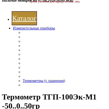
Наличие товаров на 07.08.2026
(8:00 мск)
Цены указаны для юридических лиц
Каталог
Измерительные приборы
Термометры (с хранения)
Термометр ТГП-100Эк-М1
-50..0..50гр