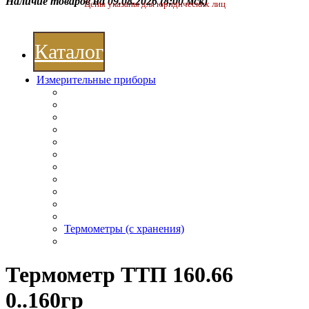
Наличие товаров на 09.08.2026
(8:00 мск)
Цены указаны для юридических лиц
Каталог
Измерительные приборы
Термометры (с хранения)
Термометр ТТП 160.66
0..160гр