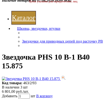
Наличие товаров на 07.08.2026
(8:00 мск)
Цены указаны для юридических лиц
Каталог
Шкивы, звездочки, втулки
Звездочки для приводных цепей под расточку РВ
Звездочка PHS 10 B-1 B40
15.875
Код товара:
463/2/93
В наличии 3 шт
6 801,00 руб./шт.
Добавить
шт
В корзину