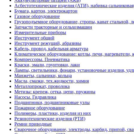
Аккумуляторные батареи (АКБ)
Асбестотехнические изделия (АТИ), набивка сальниковая
Бумага, картон, электрокартон
Газовое оборудование
Грузоподъемное оборудование, стропы, канат стальной, 
Запчасти тракторные и сельхозмашин
Измерительные приборы
Инструмент общий
Инструмент режущий, абразивы
Кабель, провод, кабельная арматура
Климатическое оборудование: котлы, печи, нагреватели
Компрессоры. Пневматика
Краски, эмали, грунтовки, лаки
Лампы, светильники, фонари, установочные изделия, уд
Манжеты, сальники, кольца
Масла, смазки, тех.жидкости, химия
Металлопрокат, проволока
Метизы: крепеж, сетка, цепи, пружины
Насосы. Гидравлика
Подшипники, подшипниковые узлы
Пожарное оборудование
Полимеры, пластики, изделия из них
Резинотехнические изделия (РТИ)
Ремни приводные
Сварочное оборудование, электроды, карбид, припой, св