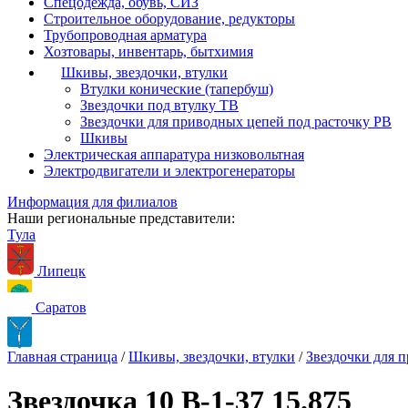
Спецодежда, обувь, СИЗ
Строительное оборудование, редукторы
Трубопроводная арматура
Хозтовары, инвентарь, бытхимия
Шкивы, звездочки, втулки
Втулки конические (тапербуш)
Звездочки под втулку ТВ
Звездочки для приводных цепей под расточку РВ
Шкивы
Электрическая аппаратура низковольтная
Электродвигатели и электрогенераторы
Информация для филиалов
Наши региональные представители:
Тула
Липецк
Саратов
Главная страница
/
Шкивы, звездочки, втулки
/
Звездочки для 
Звездочка 10 B-1-37 15.875