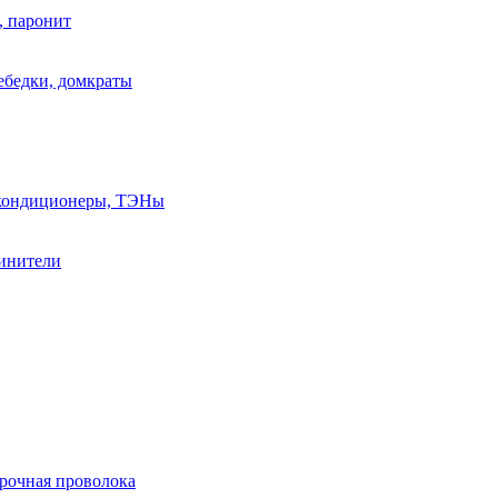
, паронит
лебедки, домкраты
, кондиционеры, ТЭНы
линители
арочная проволока