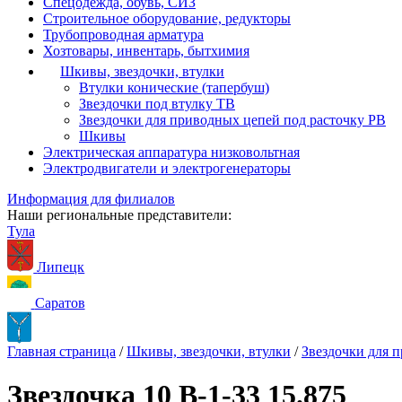
Спецодежда, обувь, СИЗ
Строительное оборудование, редукторы
Трубопроводная арматура
Хозтовары, инвентарь, бытхимия
Шкивы, звездочки, втулки
Втулки конические (тапербуш)
Звездочки под втулку ТВ
Звездочки для приводных цепей под расточку РВ
Шкивы
Электрическая аппаратура низковольтная
Электродвигатели и электрогенераторы
Информация для филиалов
Наши региональные представители:
Тула
Липецк
Саратов
Главная страница
/
Шкивы, звездочки, втулки
/
Звездочки для 
Звездочка 10 B-1-33 15.875