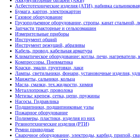
Аккумуляторные батареи (АКБ)
Асбестотехнические изделия (АТИ), набивка сальниковая
Бумага, картон, электрокартон
Газовое оборудование
Грузоподъемное оборудование, стропы, канат стальной, 
Запчасти тракторные и сельхозмашин
Измерительные приборы
Инструмент общий
Инструмент режущий, абразивы
Кабель, провод, кабельная арматура
Климатическое оборудование: котлы, печи, нагреватели
Компрессоры. Пневматика
Краски, эмали, грунтовки, лаки
Лампы, светильники, фонари, установочные изделия, уд
Манжеты, сальники, кольца
Масла, смазки, тех.жидкости, химия
Металлопрокат, проволока
Метизы: крепеж, сетка, цепи, пружины
Насосы. Гидравлика
Подшипники, подшипниковые узлы
Пожарное оборудование
Полимеры, пластики, изделия из них
Резинотехнические изделия (РТИ)
Ремни приводные
Сварочное оборудование, электроды, карбид, припой, св