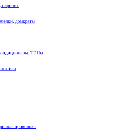
, паронит
лебедки, домкраты
, кондиционеры, ТЭНы
линители
арочная проволока