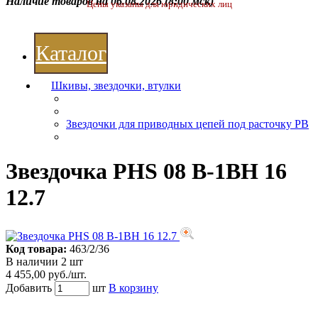
Наличие товаров на 06.08.2026
(8:00 мск)
Цены указаны для юридических лиц
Каталог
Шкивы, звездочки, втулки
Звездочки для приводных цепей под расточку РВ
Звездочка PHS 08 B-1BH 16
12.7
Код товара:
463/2/36
В наличии 2 шт
4 455,00 руб./шт.
Добавить
шт
В корзину