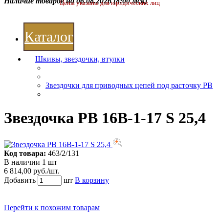
Наличие товаров на 06.08.2026
(8:00 мск)
Цены указаны для юридических лиц
Каталог
Шкивы, звездочки, втулки
Звездочки для приводных цепей под расточку РВ
Звездочка PВ 16В-1-17 S 25,4
Код товара:
463/2/131
В наличии 1 шт
6 814,00 руб./шт.
Добавить
шт
В корзину
Перейти к похожим товарам