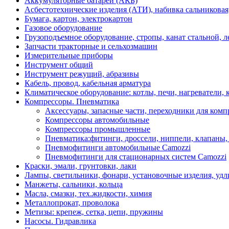
Аккумуляторные батареи (АКБ)
Асбестотехнические изделия (АТИ), набивка сальниковая
Бумага, картон, электрокартон
Газовое оборудование
Грузоподъемное оборудование, стропы, канат стальной, 
Запчасти тракторные и сельхозмашин
Измерительные приборы
Инструмент общий
Инструмент режущий, абразивы
Кабель, провод, кабельная арматура
Климатическое оборудование: котлы, печи, нагреватели
Компрессоры. Пневматика
Аксессуары, запасные части, переходники для комп
Компрессоры автомобильные
Компрессоры промышленные
Пневматика:фитинги, дроссели, ниппели, клапаны, 
Пневмофитинги автомобильные Camozzi
Пневмофитинги для стационарных систем Camozzi
Краски, эмали, грунтовки, лаки
Лампы, светильники, фонари, установочные изделия, уд
Манжеты, сальники, кольца
Масла, смазки, тех.жидкости, химия
Металлопрокат, проволока
Метизы: крепеж, сетка, цепи, пружины
Насосы. Гидравлика