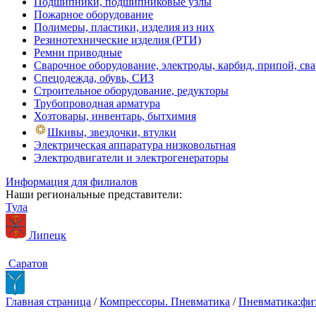
Подшипники, подшипниковые узлы
Пожарное оборудование
Полимеры, пластики, изделия из них
Резинотехнические изделия (РТИ)
Ремни приводные
Сварочное оборудование, электроды, карбид, припой, св
Спецодежда, обувь, СИЗ
Строительное оборудование, редукторы
Трубопроводная арматура
Хозтовары, инвентарь, бытхимия
Шкивы, звездочки, втулки
Электрическая аппаратура низковольтная
Электродвигатели и электрогенераторы
Информация для филиалов
Наши региональные представители:
Тула
Липецк
Саратов
Главная страница
/
Компрессоры. Пневматика
/
Пневматика:фит