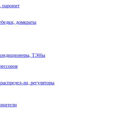
, паронит
лебедки, домкраты
, кондиционеры, ТЭНы
рессоров
распредел-ли, регуляторы
линители