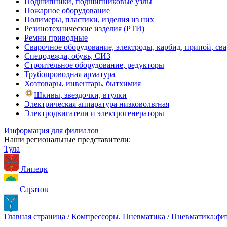
Подшипники, подшипниковые узлы
Пожарное оборудование
Полимеры, пластики, изделия из них
Резинотехнические изделия (РТИ)
Ремни приводные
Сварочное оборудование, электроды, карбид, припой, св
Спецодежда, обувь, СИЗ
Строительное оборудование, редукторы
Трубопроводная арматура
Хозтовары, инвентарь, бытхимия
Шкивы, звездочки, втулки
Электрическая аппаратура низковольтная
Электродвигатели и электрогенераторы
Информация для филиалов
Наши региональные представители:
Тула
Липецк
Саратов
Главная страница
/
Компрессоры. Пневматика
/
Пневматика:фит