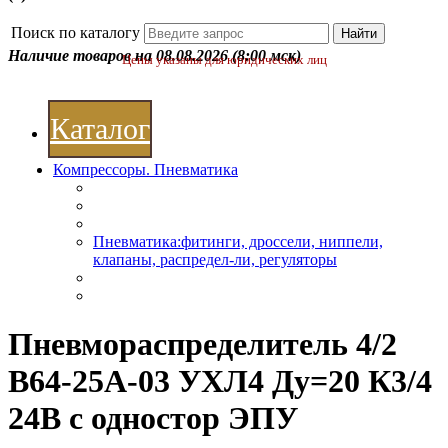
Поиск по каталогу
Наличие товаров на 08.08.2026
(8:00 мск)
Цены указаны для юридических лиц
Каталог
Компрессоры. Пневматика
Пневматика:фитинги, дроссели, ниппели,
клапаны, распредел-ли, регуляторы
Пневмораспределитель 4/2
В64-25А-03 УХЛ4 Ду=20 К3/4
24В c одностор ЭПУ