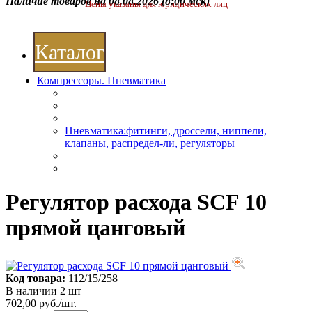
Наличие товаров на 08.08.2026
(8:00 мск)
Цены указаны для юридических лиц
Каталог
Компрессоры. Пневматика
Пневматика:фитинги, дроссели, ниппели,
клапаны, распредел-ли, регуляторы
Регулятор расхода SCF 10
прямой цанговый
Код товара:
112/15/258
В наличии 2 шт
702,00 руб./шт.