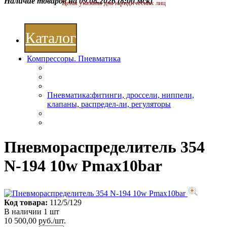
Наличие товаров на 09.08.2026
(8:00 мск)
Цены указаны для юридических лиц
Каталог
Компрессоры. Пневматика
Пневматика:фитинги, дроссели, ниппели,
клапаны, распредел-ли, регуляторы
Пневмораспределитель 354
N-194 10w Pmax10bar
Код товара:
112/5/129
В наличии 1 шт
10 500,00 руб./шт.