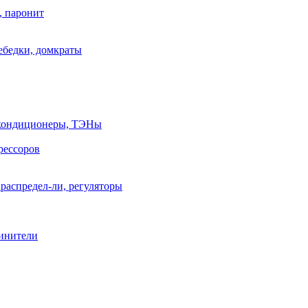
, паронит
лебедки, домкраты
, кондиционеры, ТЭНы
рессоров
распредел-ли, регуляторы
линители