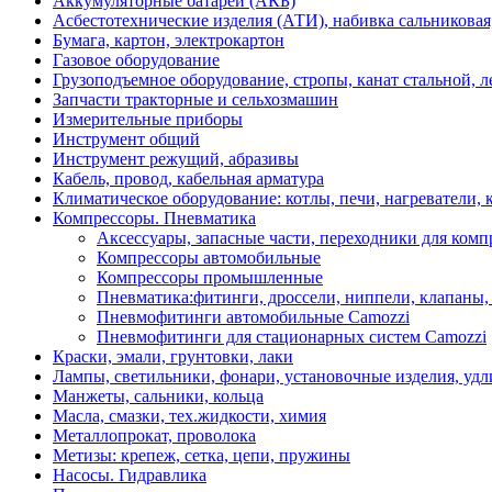
Аккумуляторные батареи (АКБ)
Асбестотехнические изделия (АТИ), набивка сальниковая
Бумага, картон, электрокартон
Газовое оборудование
Грузоподъемное оборудование, стропы, канат стальной, 
Запчасти тракторные и сельхозмашин
Измерительные приборы
Инструмент общий
Инструмент режущий, абразивы
Кабель, провод, кабельная арматура
Климатическое оборудование: котлы, печи, нагреватели
Компрессоры. Пневматика
Аксессуары, запасные части, переходники для комп
Компрессоры автомобильные
Компрессоры промышленные
Пневматика:фитинги, дроссели, ниппели, клапаны, 
Пневмофитинги автомобильные Camozzi
Пневмофитинги для стационарных систем Camozzi
Краски, эмали, грунтовки, лаки
Лампы, светильники, фонари, установочные изделия, уд
Манжеты, сальники, кольца
Масла, смазки, тех.жидкости, химия
Металлопрокат, проволока
Метизы: крепеж, сетка, цепи, пружины
Насосы. Гидравлика