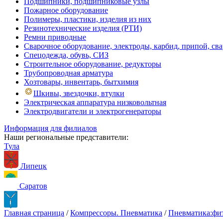
Подшипники, подшипниковые узлы
Пожарное оборудование
Полимеры, пластики, изделия из них
Резинотехнические изделия (РТИ)
Ремни приводные
Сварочное оборудование, электроды, карбид, припой, св
Спецодежда, обувь, СИЗ
Строительное оборудование, редукторы
Трубопроводная арматура
Хозтовары, инвентарь, бытхимия
Шкивы, звездочки, втулки
Электрическая аппаратура низковольтная
Электродвигатели и электрогенераторы
Информация для филиалов
Наши региональные представители:
Тула
Липецк
Саратов
Главная страница
/
Компрессоры. Пневматика
/
Пневматика:фит