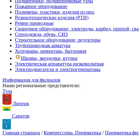
Подшипники, подшипниковые узлы
Пожарное оборудование
Полимеры, пластики, изделия из них
Резинотехнические изделия (РТИ)
Ремни приводные
Сварочное оборудование, электроды, карбид, припой, св
Спецодежда, обувь, СИЗ
Строительное оборудование, редукторы
Трубопроводная арматура
Хозтовары, инвентарь, бытхимия
Шкивы, звездочки, втулки
Электрическая аппаратура низковольтная
Электродвигатели и электрогенераторы
Информация для филиалов
Наши региональные представители:
Тула
Липецк
Саратов
Главная страница
/
Компрессоры. Пневматика
/
Пневматика:фит