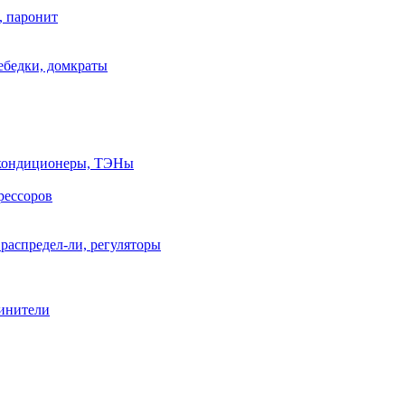
, паронит
лебедки, домкраты
, кондиционеры, ТЭНы
рессоров
распредел-ли, регуляторы
линители