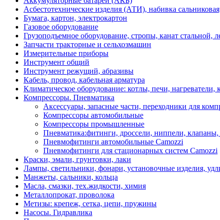
Аккумуляторные батареи (АКБ)
Асбестотехнические изделия (АТИ), набивка сальниковая
Бумага, картон, электрокартон
Газовое оборудование
Грузоподъемное оборудование, стропы, канат стальной, 
Запчасти тракторные и сельхозмашин
Измерительные приборы
Инструмент общий
Инструмент режущий, абразивы
Кабель, провод, кабельная арматура
Климатическое оборудование: котлы, печи, нагреватели
Компрессоры. Пневматика
Аксессуары, запасные части, переходники для комп
Компрессоры автомобильные
Компрессоры промышленные
Пневматика:фитинги, дроссели, ниппели, клапаны, 
Пневмофитинги автомобильные Camozzi
Пневмофитинги для стационарных систем Camozzi
Краски, эмали, грунтовки, лаки
Лампы, светильники, фонари, установочные изделия, уд
Манжеты, сальники, кольца
Масла, смазки, тех.жидкости, химия
Металлопрокат, проволока
Метизы: крепеж, сетка, цепи, пружины
Насосы. Гидравлика