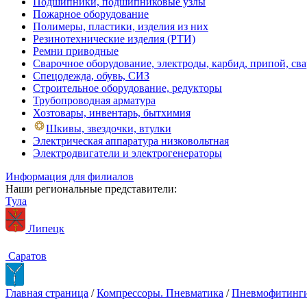
Подшипники, подшипниковые узлы
Пожарное оборудование
Полимеры, пластики, изделия из них
Резинотехнические изделия (РТИ)
Ремни приводные
Сварочное оборудование, электроды, карбид, припой, св
Спецодежда, обувь, СИЗ
Строительное оборудование, редукторы
Трубопроводная арматура
Хозтовары, инвентарь, бытхимия
Шкивы, звездочки, втулки
Электрическая аппаратура низковольтная
Электродвигатели и электрогенераторы
Информация для филиалов
Наши региональные представители:
Тула
Липецк
Саратов
Главная страница
/
Компрессоры. Пневматика
/
Пневмофитинги