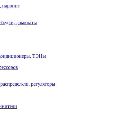
, паронит
лебедки, домкраты
, кондиционеры, ТЭНы
рессоров
распредел-ли, регуляторы
линители