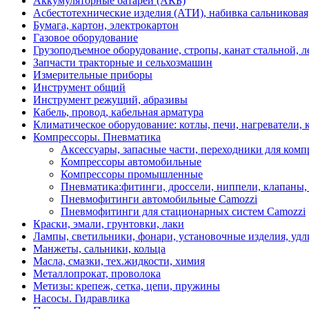
Аккумуляторные батареи (АКБ)
Асбестотехнические изделия (АТИ), набивка сальниковая
Бумага, картон, электрокартон
Газовое оборудование
Грузоподъемное оборудование, стропы, канат стальной, 
Запчасти тракторные и сельхозмашин
Измерительные приборы
Инструмент общий
Инструмент режущий, абразивы
Кабель, провод, кабельная арматура
Климатическое оборудование: котлы, печи, нагреватели
Компрессоры. Пневматика
Аксессуары, запасные части, переходники для комп
Компрессоры автомобильные
Компрессоры промышленные
Пневматика:фитинги, дроссели, ниппели, клапаны, 
Пневмофитинги автомобильные Camozzi
Пневмофитинги для стационарных систем Camozzi
Краски, эмали, грунтовки, лаки
Лампы, светильники, фонари, установочные изделия, уд
Манжеты, сальники, кольца
Масла, смазки, тех.жидкости, химия
Металлопрокат, проволока
Метизы: крепеж, сетка, цепи, пружины
Насосы. Гидравлика