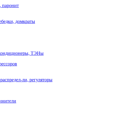
, паронит
лебедки, домкраты
, кондиционеры, ТЭНы
рессоров
распредел-ли, регуляторы
линители