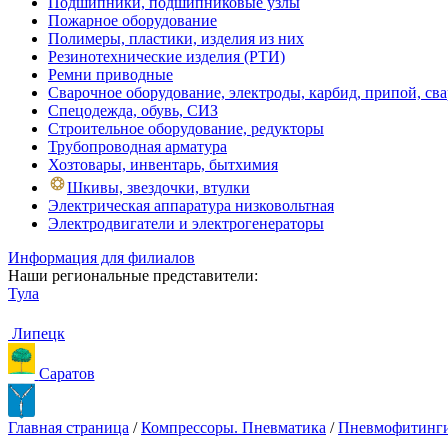
Подшипники, подшипниковые узлы
Пожарное оборудование
Полимеры, пластики, изделия из них
Резинотехнические изделия (РТИ)
Ремни приводные
Сварочное оборудование, электроды, карбид, припой, св
Спецодежда, обувь, СИЗ
Строительное оборудование, редукторы
Трубопроводная арматура
Хозтовары, инвентарь, бытхимия
Шкивы, звездочки, втулки
Электрическая аппаратура низковольтная
Электродвигатели и электрогенераторы
Информация для филиалов
Наши региональные представители:
Тула
Липецк
Саратов
Главная страница
/
Компрессоры. Пневматика
/
Пневмофитинги