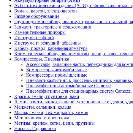
Аккумуляторные батареи (АКБ)
Асбестотехнические изделия (АТИ), набивка сальниковая
Бумага, картон, электрокартон
Газовое оборудование
Грузоподъемное оборудование, стропы, канат стальной, 
Запчасти тракторные и сельхозмашин
Измерительные приборы
Инструмент общий
Инструмент режущий, абразивы
Кабель, провод, кабельная арматура
Климатическое оборудование: котлы, печи, нагреватели
Компрессоры. Пневматика
Аксессуары, запасные части, переходники для комп
Компрессоры автомобильные
Компрессоры промышленные
Пневматика:фитинги, дроссели, ниппели, клапаны, 
Пневмофитинги автомобильные Camozzi
Пневмофитинги для стационарных систем Camozzi
Краски, эмали, грунтовки, лаки
Лампы, светильники, фонари, установочные изделия, уд
Манжеты, сальники, кольца
Масла, смазки, тех.жидкости, химия
Металлопрокат, проволока
Метизы: крепеж, сетка, цепи, пружины
Насосы. Гидравлика