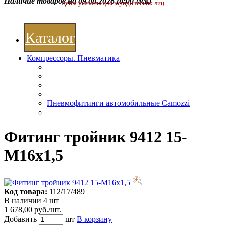
Наличие товаров на 09.08.2026
(8:00 мск)
Цены указаны для юридических лиц
Каталог
Компрессоры. Пневматика
Пневмофитинги автомобильные Camozzi
Фитинг тройник 9412 15-
M16x1,5
Код товара:
112/17/489
В наличии 4 шт
1 678,00 руб./шт.
Добавить
шт
В корзину