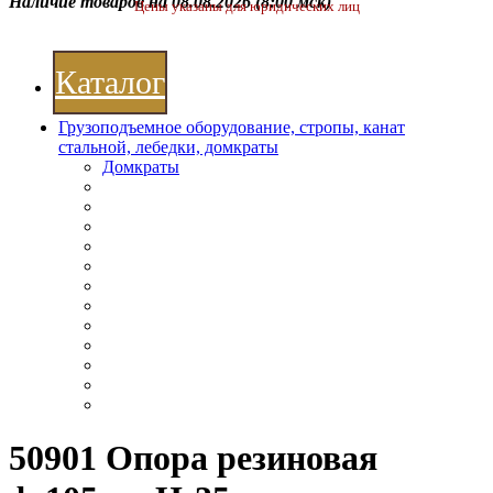
Наличие товаров на 08.08.2026
(8:00 мск)
Цены указаны для юридических лиц
Каталог
Грузоподъемное оборудование, стропы, канат
стальной, лебедки, домкраты
Домкраты
50901 Опора резиновая