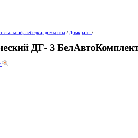
т стальной, лебедки, домкраты
/
Домкраты
/
ческий ДГ- 3 БелАвтоКомплек