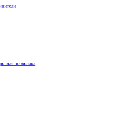
линители
арочная проволока