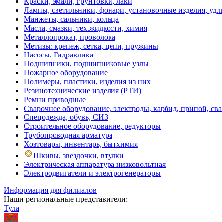
Краски, эмали, грунтовки, лаки
Лампы, светильники, фонари, установочные изделия, уд
Манжеты, сальники, кольца
Масла, смазки, тех.жидкости, химия
Металлопрокат, проволока
Метизы: крепеж, сетка, цепи, пружины
Насосы. Гидравлика
Подшипники, подшипниковые узлы
Пожарное оборудование
Полимеры, пластики, изделия из них
Резинотехнические изделия (РТИ)
Ремни приводные
Сварочное оборудование, электроды, карбид, припой, св
Спецодежда, обувь, СИЗ
Строительное оборудование, редукторы
Трубопроводная арматура
Хозтовары, инвентарь, бытхимия
Шкивы, звездочки, втулки
Электрическая аппаратура низковольтная
Электродвигатели и электрогенераторы
Информация для филиалов
Наши региональные представители:
Тула