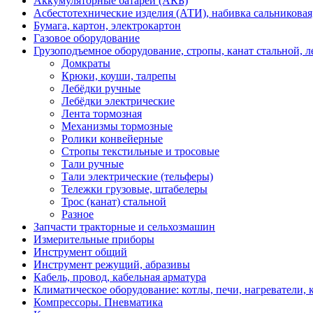
Аккумуляторные батареи (АКБ)
Асбестотехнические изделия (АТИ), набивка сальниковая
Бумага, картон, электрокартон
Газовое оборудование
Грузоподъемное оборудование, стропы, канат стальной, 
Домкраты
Крюки, коуши, талрепы
Лебёдки ручные
Лебёдки электрические
Лента тормозная
Механизмы тормозные
Ролики конвейерные
Стропы текстильные и тросовые
Тали ручные
Тали электрические (тельферы)
Тележки грузовые, штабелеры
Трос (канат) стальной
Разное
Запчасти тракторные и сельхозмашин
Измерительные приборы
Инструмент общий
Инструмент режущий, абразивы
Кабель, провод, кабельная арматура
Климатическое оборудование: котлы, печи, нагреватели
Компрессоры. Пневматика