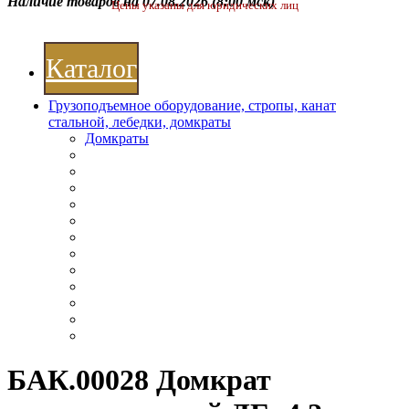
Наличие товаров на 07.08.2026
(8:00 мск)
Цены указаны для юридических лиц
Каталог
Грузоподъемное оборудование, стропы, канат
стальной, лебедки, домкраты
Домкраты
БАК.00028 Домкрат