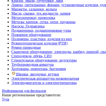
Краски, эмали, грунтовки, лаки
Лампы, светильники, фонари, установочные изделия, уд
Манжеты, сальники, кольца
Масла, смазки, тех.жидкости, химия
Металлопрокат, проволока
Метизы: крепеж, сетка, цепи, пружины
Насосы. Гидравлика
Подшипники, подшипниковые узлы
Пожарное оборудование
Полимеры, пластики, изделия из них
Резинотехнические изделия (РТИ)
Ремни приводные
Сварочное оборудование, электроды, карбид, припой, св
Спецодежда, обувь, СИЗ
Строительное оборудование, редукторы
Трубопроводная арматура
Хозтовары, инвентарь, бытхимия
Шкивы, звездочки, втулки
Электрическая аппаратура низковольтная
Электродвигатели и электрогенераторы
Информация для филиалов
Наши региональные представители:
Тула