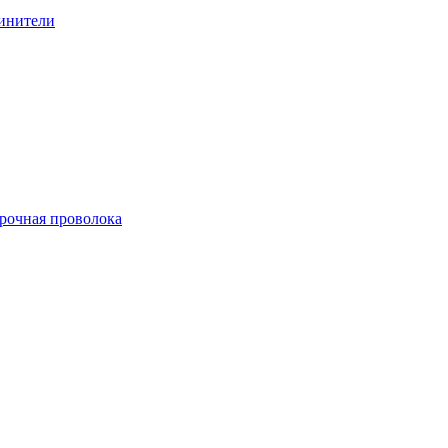
линители
арочная проволока