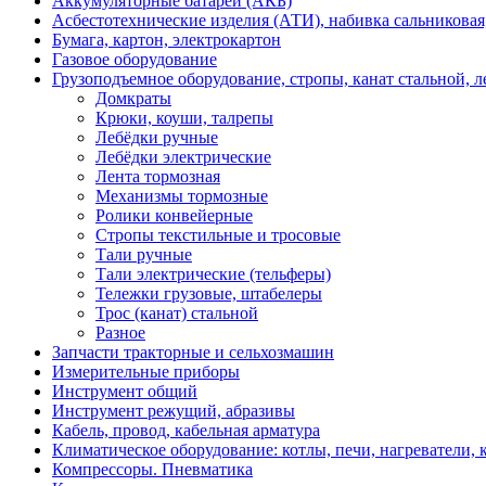
Аккумуляторные батареи (АКБ)
Асбестотехнические изделия (АТИ), набивка сальниковая
Бумага, картон, электрокартон
Газовое оборудование
Грузоподъемное оборудование, стропы, канат стальной, 
Домкраты
Крюки, коуши, талрепы
Лебёдки ручные
Лебёдки электрические
Лента тормозная
Механизмы тормозные
Ролики конвейерные
Стропы текстильные и тросовые
Тали ручные
Тали электрические (тельферы)
Тележки грузовые, штабелеры
Трос (канат) стальной
Разное
Запчасти тракторные и сельхозмашин
Измерительные приборы
Инструмент общий
Инструмент режущий, абразивы
Кабель, провод, кабельная арматура
Климатическое оборудование: котлы, печи, нагреватели
Компрессоры. Пневматика