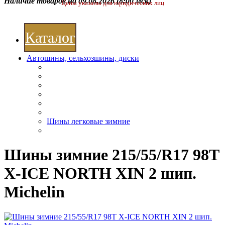
Наличие товаров на 09.08.2026
(8:00 мск)
Цены указаны для юридических лиц
Каталог
Автошины, сельхозшины, диски
Шины легковые зимние
Шины зимние 215/55/R17 98T
X-ICE NORTH XIN 2 шип.
Michelin