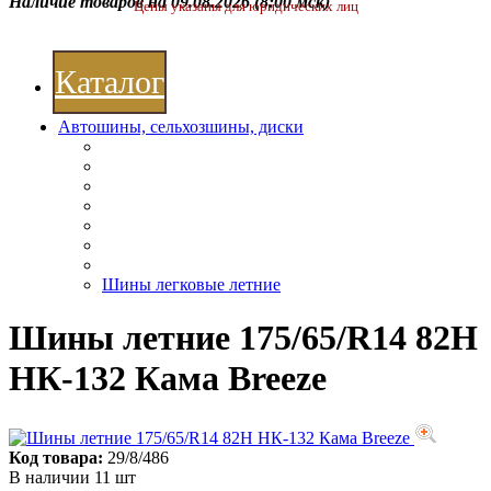
Наличие товаров на 09.08.2026
(8:00 мск)
Цены указаны для юридических лиц
Каталог
Автошины, сельхозшины, диски
Шины легковые летние
Шины летние 175/65/R14 82H
НК-132 Кама Breeze
Код товара:
29/8/486
В наличии 11 шт