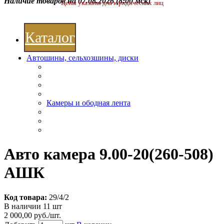
Наличие товаров на 07.08.2026
(8:00 мск)
Цены указаны для юридических лиц
Каталог
Автошины, сельхозшины, диски
Камеры и ободная лента
Авто камера 9.00-20(260-508)
АШК
Код товара:
29/4/2
В наличии 11 шт
2 000,00 руб./шт.