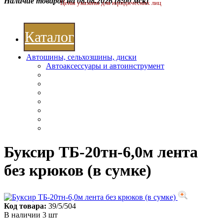
Наличие товаров на 08.08.2026
(8:00 мск)
Цены указаны для юридических лиц
Каталог
Автошины, сельхозшины, диски
Автоаксессуары и автоинструмент
Буксир ТБ-20тн-6,0м лента
без крюков (в сумке)
Код товара:
39/5/504
В наличии 3 шт