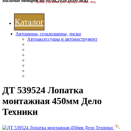
Наличие товаров на 09.08.2026
(8:00 мск)
Цены указаны для юридических лиц
Каталог
Автошины, сельхозшины, диски
Автоаксессуары и автоинструмент
ДТ 539524 Лопатка
монтажная 450мм Дело
Техники