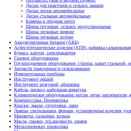
Автоаксессуары и автоинструмент
Диски для тракторов и сельхоз. машин
Диски литые автомобильные
Диски стальные автомобильные
Камеры и ободная лента
Шины грузовые, сельхоз, индустриальные
Шины легковые зимние
Шины легковые летние
Аккумуляторные батареи (АКБ)
Асбестотехнические изделия (АТИ), набивка сальниковая
Бумага, картон, электрокартон
Газовое оборудование
Грузоподъемное оборудование, стропы, канат стальной, 
Запчасти тракторные и сельхозмашин
Измерительные приборы
Инструмент общий
Инструмент режущий, абразивы
Кабель, провод, кабельная арматура
Климатическое оборудование: котлы, печи, нагреватели
Компрессоры. Пневматика
Краски, эмали, грунтовки, лаки
Лампы, светильники, фонари, установочные изделия, уд
Манжеты, сальники, кольца
Масла, смазки, тех.жидкости, химия
Металлопрокат, проволока