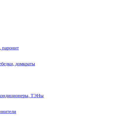
, паронит
лебедки, домкраты
, кондиционеры, ТЭНы
линители