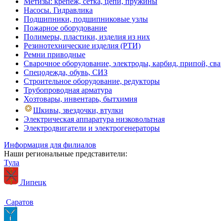
Метизы: крепеж, сетка, цепи, пружины
Насосы. Гидравлика
Подшипники, подшипниковые узлы
Пожарное оборудование
Полимеры, пластики, изделия из них
Резинотехнические изделия (РТИ)
Ремни приводные
Сварочное оборудование, электроды, карбид, припой, св
Спецодежда, обувь, СИЗ
Строительное оборудование, редукторы
Трубопроводная арматура
Хозтовары, инвентарь, бытхимия
Шкивы, звездочки, втулки
Электрическая аппаратура низковольтная
Электродвигатели и электрогенераторы
Информация для филиалов
Наши региональные представители:
Тула
Липецк
Саратов