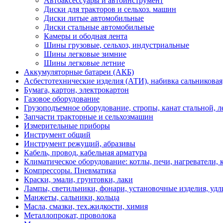
Автоаксессуары и автоинструмент
Диски для тракторов и сельхоз. машин
Диски литые автомобильные
Диски стальные автомобильные
Камеры и ободная лента
Шины грузовые, сельхоз, индустриальные
Шины легковые зимние
Шины легковые летние
Аккумуляторные батареи (АКБ)
Асбестотехнические изделия (АТИ), набивка сальниковая
Бумага, картон, электрокартон
Газовое оборудование
Грузоподъемное оборудование, стропы, канат стальной, 
Запчасти тракторные и сельхозмашин
Измерительные приборы
Инструмент общий
Инструмент режущий, абразивы
Кабель, провод, кабельная арматура
Климатическое оборудование: котлы, печи, нагреватели
Компрессоры. Пневматика
Краски, эмали, грунтовки, лаки
Лампы, светильники, фонари, установочные изделия, уд
Манжеты, сальники, кольца
Масла, смазки, тех.жидкости, химия
Металлопрокат, проволока