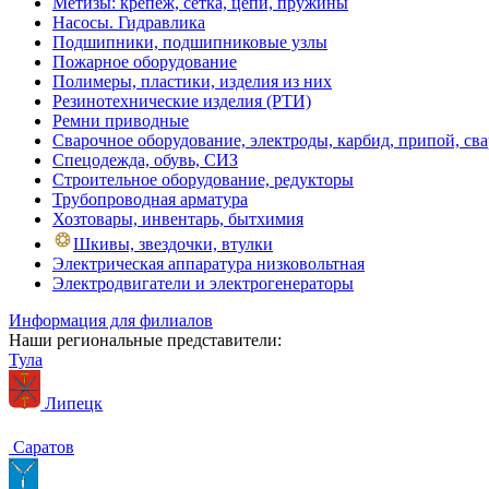
Метизы: крепеж, сетка, цепи, пружины
Насосы. Гидравлика
Подшипники, подшипниковые узлы
Пожарное оборудование
Полимеры, пластики, изделия из них
Резинотехнические изделия (РТИ)
Ремни приводные
Сварочное оборудование, электроды, карбид, припой, св
Спецодежда, обувь, СИЗ
Строительное оборудование, редукторы
Трубопроводная арматура
Хозтовары, инвентарь, бытхимия
Шкивы, звездочки, втулки
Электрическая аппаратура низковольтная
Электродвигатели и электрогенераторы
Информация для филиалов
Наши региональные представители:
Тула
Липецк
Саратов