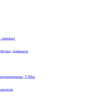
, паронит
лебедки, домкраты
, кондиционеры, ТЭНы
линители