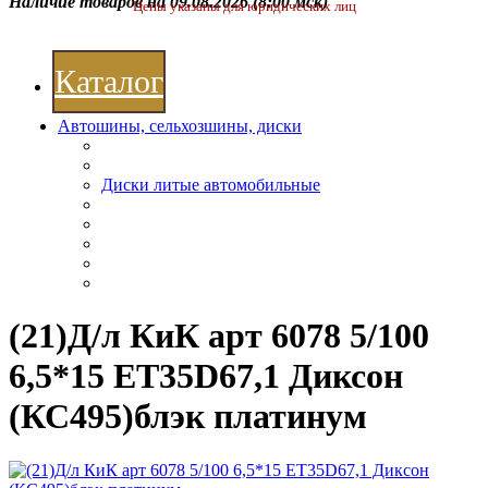
Наличие товаров на 09.08.2026
(8:00 мск)
Цены указаны для юридических лиц
Каталог
Автошины, сельхозшины, диски
Диски литые автомобильные
(21)Д/л КиК арт 6078 5/100
6,5*15 ЕТ35D67,1 Диксон
(КС495)блэк платинум