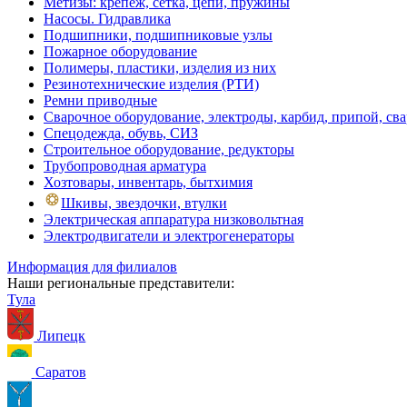
Метизы: крепеж, сетка, цепи, пружины
Насосы. Гидравлика
Подшипники, подшипниковые узлы
Пожарное оборудование
Полимеры, пластики, изделия из них
Резинотехнические изделия (РТИ)
Ремни приводные
Сварочное оборудование, электроды, карбид, припой, св
Спецодежда, обувь, СИЗ
Строительное оборудование, редукторы
Трубопроводная арматура
Хозтовары, инвентарь, бытхимия
Шкивы, звездочки, втулки
Электрическая аппаратура низковольтная
Электродвигатели и электрогенераторы
Информация для филиалов
Наши региональные представители:
Тула
Липецк
Саратов