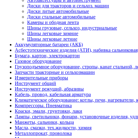
Автоаксессуары и автоинструмент
Диски для тракторов и сельхоз. машин
Диски литые автомобильные
Диски стальные автомобильные
Камеры и ободная лента
Шины грузовые, сельхоз, индустриальные
Шины легковые зимние
Шины легковые летние
Аккумуляторные батареи (АКБ)
Асбестотехнические изделия (АТИ), набивка сальниковая
Бумага, картон, электрокартон
Газовое оборудование
Грузоподъемное оборудование, стропы, канат стальной, 
Запчасти тракторные и сельхозмашин
Измерительные приборы
Инструмент общий
Инструмент режущий, абразивы
Кабель, провод, кабельная арматура
Климатическое оборудование: котлы, печи, нагреватели
Компрессоры. Пневматика
Краски, эмали, грунтовки, лаки
Лампы, светильники, фонари, установочные изделия, уд
Манжеты, сальники, кольца
Масла, смазки, тех.жидкости, химия
Металлопрокат, проволока