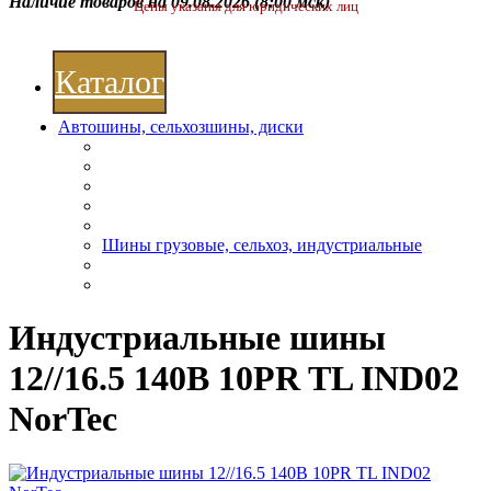
Наличие товаров на 09.08.2026
(8:00 мск)
Цены указаны для юридических лиц
Каталог
Автошины, сельхозшины, диски
Шины грузовые, сельхоз, индустриальные
Индустриальные шины
12//16.5 140B 10PR TL IND02
NorTec