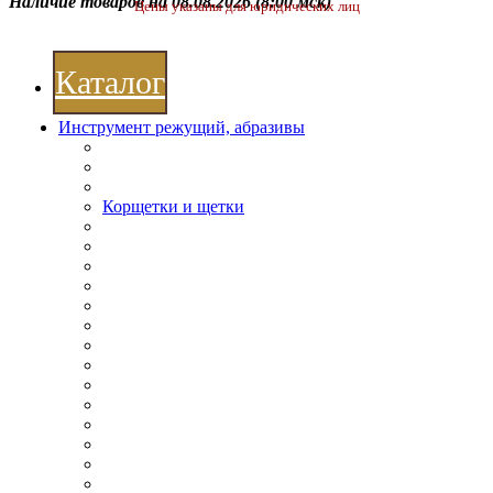
Наличие товаров на 08.08.2026
(8:00 мск)
Цены указаны для юридических лиц
Каталог
Инструмент режущий, абразивы
Корщетки и щетки