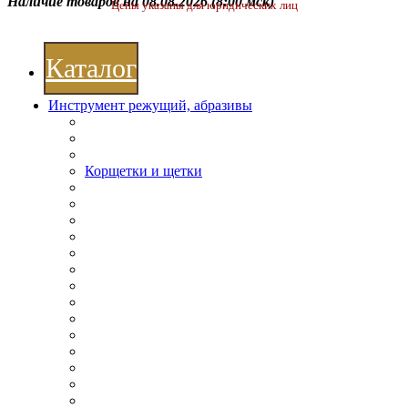
Наличие товаров на 08.08.2026
(8:00 мск)
Цены указаны для юридических лиц
Каталог
Инструмент режущий, абразивы
Корщетки и щетки