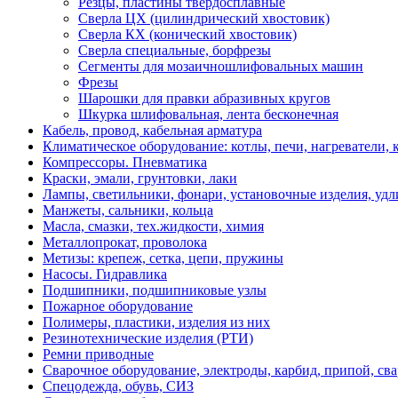
Резцы, пластины твердосплавные
Сверлa ЦХ (цилиндрический хвостовик)
Сверла КХ (конический хвостовик)
Сверла специальные, борфрезы
Сегменты для мозаичношлифовальных машин
Фрезы
Шарошки для правки абразивных кругов
Шкурка шлифовальная, лента бесконечная
Кабель, провод, кабельная арматура
Климатическое оборудование: котлы, печи, нагреватели
Компрессоры. Пневматика
Краски, эмали, грунтовки, лаки
Лампы, светильники, фонари, установочные изделия, уд
Манжеты, сальники, кольца
Масла, смазки, тех.жидкости, химия
Металлопрокат, проволока
Метизы: крепеж, сетка, цепи, пружины
Насосы. Гидравлика
Подшипники, подшипниковые узлы
Пожарное оборудование
Полимеры, пластики, изделия из них
Резинотехнические изделия (РТИ)
Ремни приводные
Сварочное оборудование, электроды, карбид, припой, св
Спецодежда, обувь, СИЗ