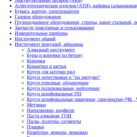
Аккумуляторные батареи (АКБ)
Асбестотехнические изделия (АТИ), набивка сальниковая
Бумага, картон, электрокартон
Газовое оборудование
Грузоподъемное оборудование, стропы, канат стальной, 
Запчасти тракторные и сельхозмашин
Измерительные приборы
Инструмент общий
Инструмент режущий, абразивы
Алмазный инструмент
Буры и коронки по бетону
Коронки
Корщетки и щетки
Круги для заточки пил
Круги лепестковые и "на липучке"
Круги отрезные, обдирочные
Круги полировальные, войлочные
Круги шлифовальные ПП
Круги шлифовальные чашечные, тарельчатые (ЧК , 
Метчики
Напильники, надфили
Паста алмазная, ГОИ
Пилы, полотна, сегменты
Плашки
Развёртки, зенкера, зенковки