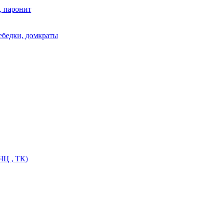
, паронит
лебедки, домкраты
ЧЦ , ТК)