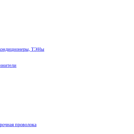
, кондиционеры, ТЭНы
линители
арочная проволока