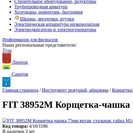
Строительное оборудование, редукторы
Трубопроводная арматура
Хозтовары, инвентарь, бытхимия
Шкивы, звездочки, втулки
Электрическая аппаратура низковольтная
Электродвигатели и электрогенераторы
Информация для филиалов
Наши региональные представители:
Тула
Липецк
Саратов
Главная страница
/
Инструмент режущий, абразивы
/
Корщетки
FIT 38952М Корщетка-чашка 7
Код товара:
4/16/1186
В наличии 2 шт