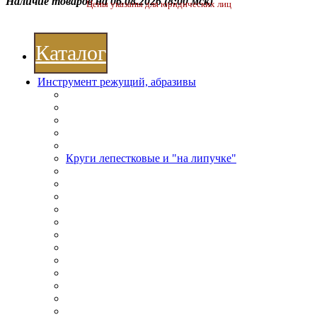
Наличие товаров на 06.08.2026
(8:00 мск)
Цены указаны для юридических лиц
Каталог
Инструмент режущий, абразивы
Круги лепестковые и "на липучке"