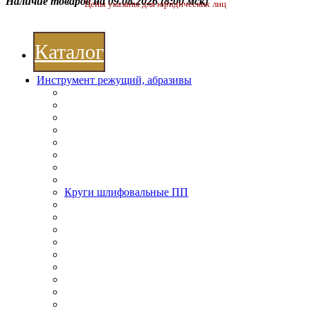
Наличие товаров на 09.08.2026
(8:00 мск)
Цены указаны для юридических лиц
Каталог
Инструмент режущий, абразивы
Круги шлифовальные ПП