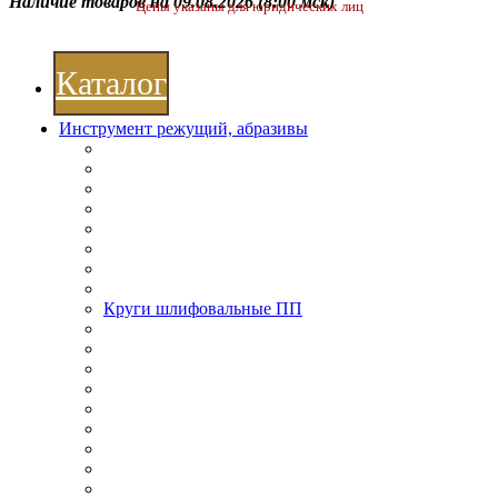
Наличие товаров на 09.08.2026
(8:00 мск)
Цены указаны для юридических лиц
Каталог
Инструмент режущий, абразивы
Круги шлифовальные ПП