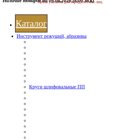
Наличие товаров на 09.08.2026
(8:00 мск)
Цены указаны для юридических лиц
Каталог
Инструмент режущий, абразивы
Круги шлифовальные ПП