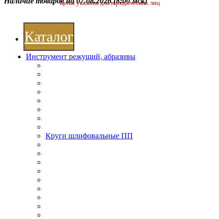
Наличие товаров на 07.08.2026
(8:00 мск)
Цены указаны для юридических лиц
Каталог
Инструмент режущий, абразивы
Круги шлифовальные ПП