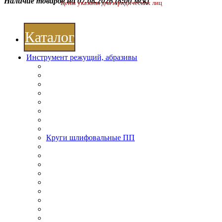
Наличие товаров на 07.08.2026
(8:00 мск)
Цены указаны для юридических лиц
Каталог
Инструмент режущий, абразивы
Круги шлифовальные ПП