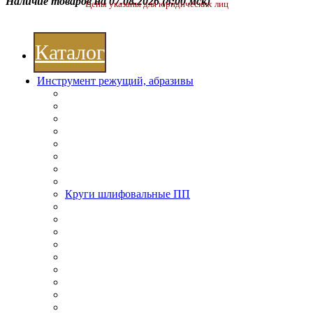
Наличие товаров на 07.08.2026
(8:00 мск)
Цены указаны для юридических лиц
Каталог
Инструмент режущий, абразивы
Круги шлифовальные ПП