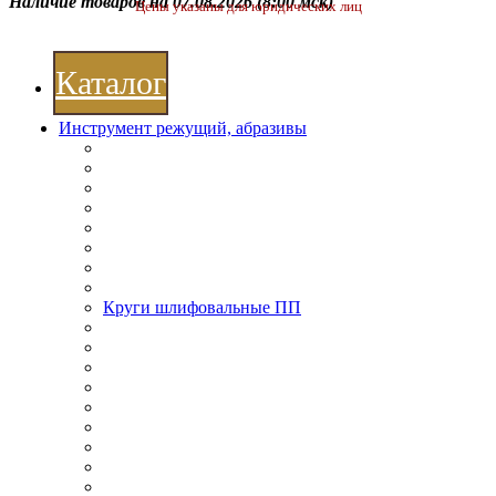
Наличие товаров на 07.08.2026
(8:00 мск)
Цены указаны для юридических лиц
Каталог
Инструмент режущий, абразивы
Круги шлифовальные ПП