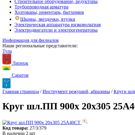
Строительное оборудование, редукторы
Трубопроводная арматура
Хозтовары, инвентарь, бытхимия
Шкивы, звездочки, втулки
Электрическая аппаратура низковольтная
Электродвигатели и электрогенераторы
Информация для филиалов
Наши региональные представители:
Тула
Липецк
Саратов
Главная страница
/
Инструмент режущий, абразивы
/
Круги шл
Круг шл.ПП 900х 20х305 25А
Код товара:
27/3/379
В наличии 2 шт