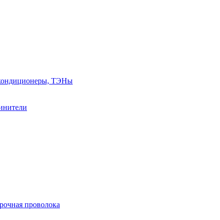
, кондиционеры, ТЭНы
линители
арочная проволока