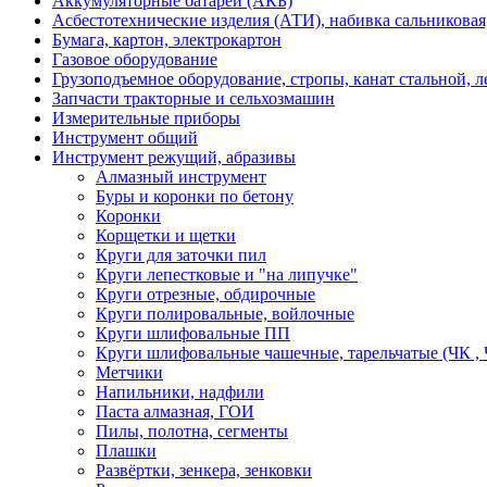
Аккумуляторные батареи (АКБ)
Асбестотехнические изделия (АТИ), набивка сальниковая
Бумага, картон, электрокартон
Газовое оборудование
Грузоподъемное оборудование, стропы, канат стальной, 
Запчасти тракторные и сельхозмашин
Измерительные приборы
Инструмент общий
Инструмент режущий, абразивы
Алмазный инструмент
Буры и коронки по бетону
Коронки
Корщетки и щетки
Круги для заточки пил
Круги лепестковые и "на липучке"
Круги отрезные, обдирочные
Круги полировальные, войлочные
Круги шлифовальные ПП
Круги шлифовальные чашечные, тарельчатые (ЧК , 
Метчики
Напильники, надфили
Паста алмазная, ГОИ
Пилы, полотна, сегменты
Плашки
Развёртки, зенкера, зенковки