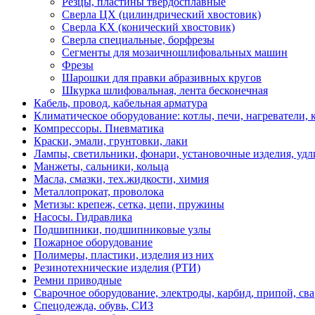
Резцы, пластины твердосплавные
Сверлa ЦХ (цилиндрический хвостовик)
Сверла КХ (конический хвостовик)
Сверла специальные, борфрезы
Сегменты для мозаичношлифовальных машин
Фрезы
Шарошки для правки абразивных кругов
Шкурка шлифовальная, лента бесконечная
Кабель, провод, кабельная арматура
Климатическое оборудование: котлы, печи, нагреватели
Компрессоры. Пневматика
Краски, эмали, грунтовки, лаки
Лампы, светильники, фонари, установочные изделия, уд
Манжеты, сальники, кольца
Масла, смазки, тех.жидкости, химия
Металлопрокат, проволока
Метизы: крепеж, сетка, цепи, пружины
Насосы. Гидравлика
Подшипники, подшипниковые узлы
Пожарное оборудование
Полимеры, пластики, изделия из них
Резинотехнические изделия (РТИ)
Ремни приводные
Сварочное оборудование, электроды, карбид, припой, св
Спецодежда, обувь, СИЗ