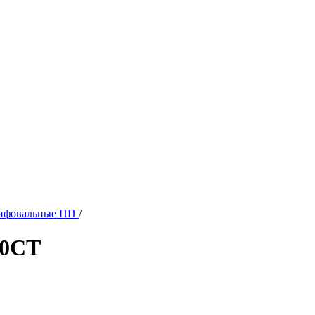
ифовальные ПП
/
40СТ