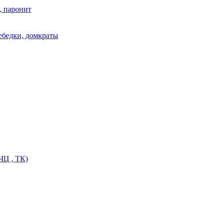
, паронит
лебедки, домкраты
ЧЦ , ТК)