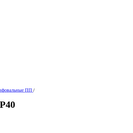
ифовальные ПП
/
/Р40