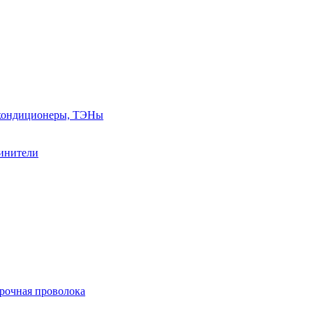
, кондиционеры, ТЭНы
линители
арочная проволока