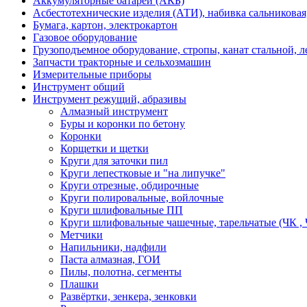
Аккумуляторные батареи (АКБ)
Асбестотехнические изделия (АТИ), набивка сальниковая
Бумага, картон, электрокартон
Газовое оборудование
Грузоподъемное оборудование, стропы, канат стальной, 
Запчасти тракторные и сельхозмашин
Измерительные приборы
Инструмент общий
Инструмент режущий, абразивы
Алмазный инструмент
Буры и коронки по бетону
Коронки
Корщетки и щетки
Круги для заточки пил
Круги лепестковые и "на липучке"
Круги отрезные, обдирочные
Круги полировальные, войлочные
Круги шлифовальные ПП
Круги шлифовальные чашечные, тарельчатые (ЧК , 
Метчики
Напильники, надфили
Паста алмазная, ГОИ
Пилы, полотна, сегменты
Плашки
Развёртки, зенкера, зенковки