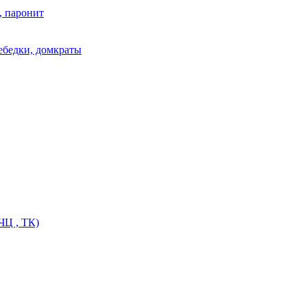
, паронит
лебедки, домкраты
ЧЦ , ТК)