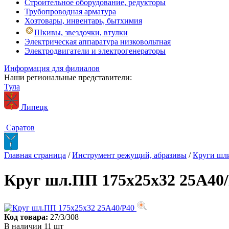
Строительное оборудование, редукторы
Трубопроводная арматура
Хозтовары, инвентарь, бытхимия
Шкивы, звездочки, втулки
Электрическая аппаратура низковольтная
Электродвигатели и электрогенераторы
Информация для филиалов
Наши региональные представители:
Тула
Липецк
Саратов
Главная страница
/
Инструмент режущий, абразивы
/
Круги шл
Круг шл.ПП 175х25х32 25А40
Код товара:
27/3/308
В наличии 11 шт