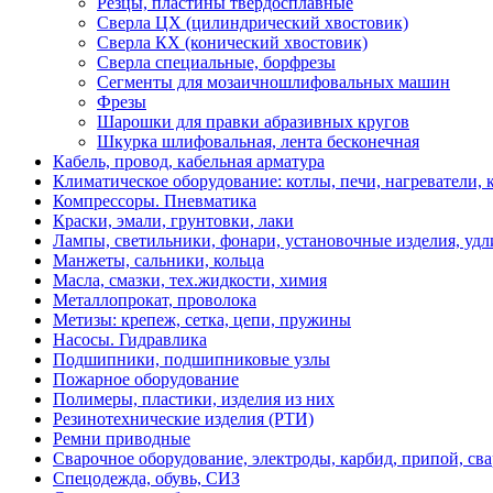
Резцы, пластины твердосплавные
Сверлa ЦХ (цилиндрический хвостовик)
Сверла КХ (конический хвостовик)
Сверла специальные, борфрезы
Сегменты для мозаичношлифовальных машин
Фрезы
Шарошки для правки абразивных кругов
Шкурка шлифовальная, лента бесконечная
Кабель, провод, кабельная арматура
Климатическое оборудование: котлы, печи, нагреватели
Компрессоры. Пневматика
Краски, эмали, грунтовки, лаки
Лампы, светильники, фонари, установочные изделия, уд
Манжеты, сальники, кольца
Масла, смазки, тех.жидкости, химия
Металлопрокат, проволока
Метизы: крепеж, сетка, цепи, пружины
Насосы. Гидравлика
Подшипники, подшипниковые узлы
Пожарное оборудование
Полимеры, пластики, изделия из них
Резинотехнические изделия (РТИ)
Ремни приводные
Сварочное оборудование, электроды, карбид, припой, св
Спецодежда, обувь, СИЗ