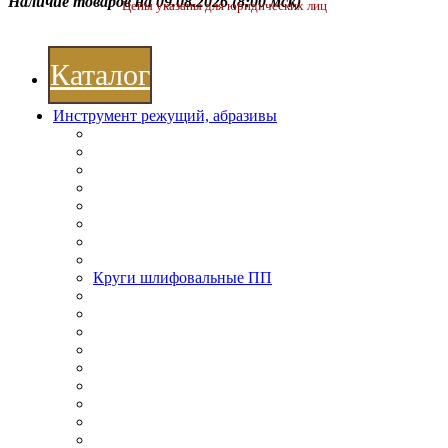
Наличие товаров на 09.08.2026
(8:00 мск)
Цены указаны для юридических лиц
Каталог
Инструмент режущий, абразивы
Круги шлифовальные ПП