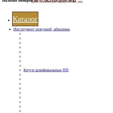
Наличие товаров на 07.08.2026
(8:00 мск)
Цены указаны для юридических лиц
Каталог
Инструмент режущий, абразивы
Круги шлифовальные ПП