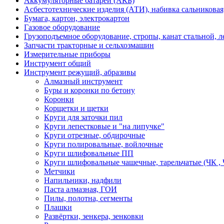
Аккумуляторные батареи (АКБ)
Асбестотехнические изделия (АТИ), набивка сальниковая
Бумага, картон, электрокартон
Газовое оборудование
Грузоподъемное оборудование, стропы, канат стальной, 
Запчасти тракторные и сельхозмашин
Измерительные приборы
Инструмент общий
Инструмент режущий, абразивы
Алмазный инструмент
Буры и коронки по бетону
Коронки
Корщетки и щетки
Круги для заточки пил
Круги лепестковые и "на липучке"
Круги отрезные, обдирочные
Круги полировальные, войлочные
Круги шлифовальные ПП
Круги шлифовальные чашечные, тарельчатые (ЧК , 
Метчики
Напильники, надфили
Паста алмазная, ГОИ
Пилы, полотна, сегменты
Плашки
Развёртки, зенкера, зенковки