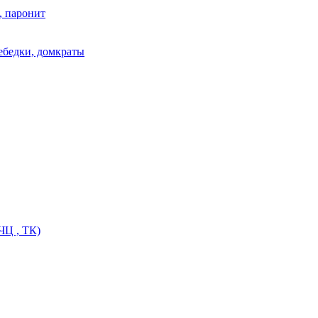
, паронит
лебедки, домкраты
ЧЦ , ТК)