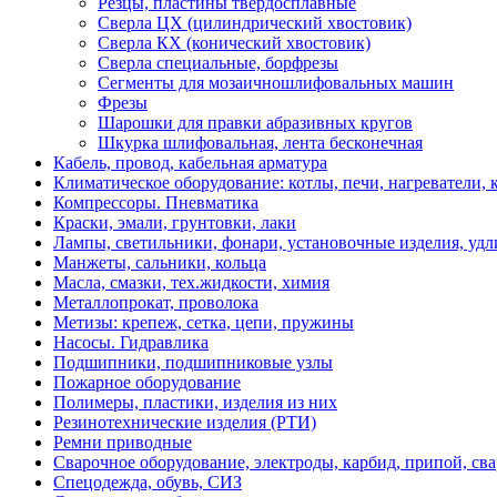
Резцы, пластины твердосплавные
Сверлa ЦХ (цилиндрический хвостовик)
Сверла КХ (конический хвостовик)
Сверла специальные, борфрезы
Сегменты для мозаичношлифовальных машин
Фрезы
Шарошки для правки абразивных кругов
Шкурка шлифовальная, лента бесконечная
Кабель, провод, кабельная арматура
Климатическое оборудование: котлы, печи, нагреватели
Компрессоры. Пневматика
Краски, эмали, грунтовки, лаки
Лампы, светильники, фонари, установочные изделия, уд
Манжеты, сальники, кольца
Масла, смазки, тех.жидкости, химия
Металлопрокат, проволока
Метизы: крепеж, сетка, цепи, пружины
Насосы. Гидравлика
Подшипники, подшипниковые узлы
Пожарное оборудование
Полимеры, пластики, изделия из них
Резинотехнические изделия (РТИ)
Ремни приводные
Сварочное оборудование, электроды, карбид, припой, св
Спецодежда, обувь, СИЗ