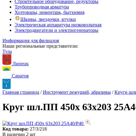
Строительное оборудование, редукторы
Трубопроводная арматура
Хозтовары, инвентарь, бытхимия
Шкивы, звездочки, втулки
Электрическая аппаратура низковольтная
Электродвигатели и электрогенераторы
Информация для филиалов
Наши региональные представители:
Тула
Липецк
Саратов
Главная страница
/
Инструмент режущий, абразивы
/
Круги шл
Круг шл.ПП 450х 63х203 25А4
Код товара:
27/3/218
В наличии 2 шт