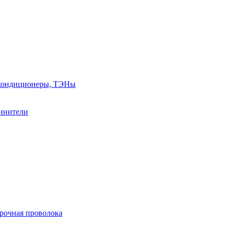
, кондиционеры, ТЭНы
линители
арочная проволока