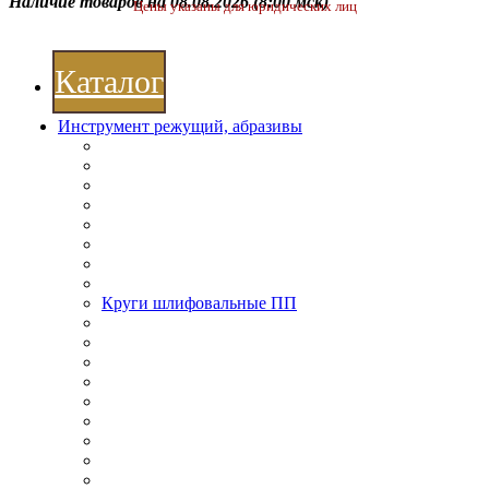
Наличие товаров на 08.08.2026
(8:00 мск)
Цены указаны для юридических лиц
Каталог
Инструмент режущий, абразивы
Круги шлифовальные ПП