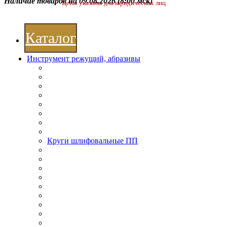
Наличие товаров на 09.08.2026
(8:00 мск)
Цены указаны для юридических лиц
Каталог
Инструмент режущий, абразивы
Круги шлифовальные ПП