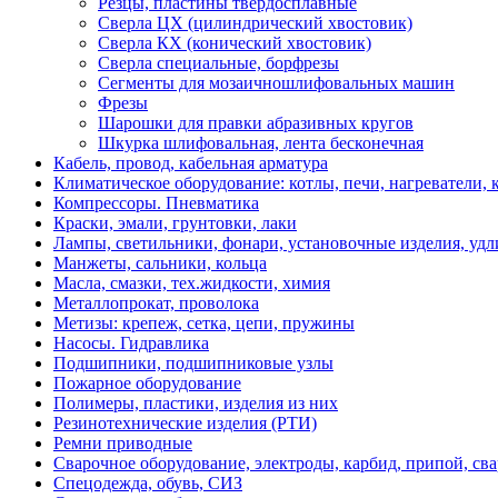
Резцы, пластины твердосплавные
Сверлa ЦХ (цилиндрический хвостовик)
Сверла КХ (конический хвостовик)
Сверла специальные, борфрезы
Сегменты для мозаичношлифовальных машин
Фрезы
Шарошки для правки абразивных кругов
Шкурка шлифовальная, лента бесконечная
Кабель, провод, кабельная арматура
Климатическое оборудование: котлы, печи, нагреватели
Компрессоры. Пневматика
Краски, эмали, грунтовки, лаки
Лампы, светильники, фонари, установочные изделия, уд
Манжеты, сальники, кольца
Масла, смазки, тех.жидкости, химия
Металлопрокат, проволока
Метизы: крепеж, сетка, цепи, пружины
Насосы. Гидравлика
Подшипники, подшипниковые узлы
Пожарное оборудование
Полимеры, пластики, изделия из них
Резинотехнические изделия (РТИ)
Ремни приводные
Сварочное оборудование, электроды, карбид, припой, св
Спецодежда, обувь, СИЗ