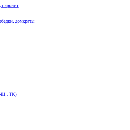
, паронит
лебедки, домкраты
ЧЦ , ТК)