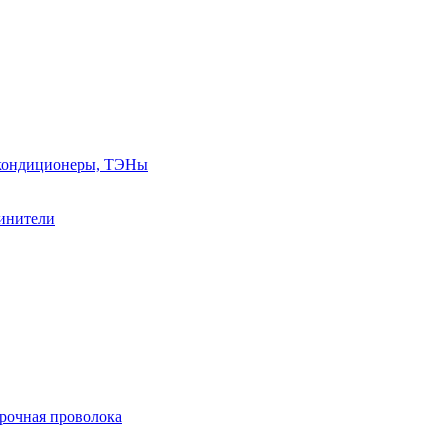
, кондиционеры, ТЭНы
линители
арочная проволока