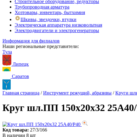
Строительное оборудование, редукторы
Трубопроводная арматура
Хозтовары, инвентарь, бытхимия
Шкивы, звездочки, втулки
Электрическая аппаратура низковольтная
Электродвигатели и электрогенераторы
Информация для филиалов
Наши региональные представители:
Тула
Липецк
Саратов
Главная страница
/
Инструмент режущий, абразивы
/
Круги шл
Круг шл.ПП 150х20х32 25А40
Код товара:
27/3/166
В наличии 8 шт