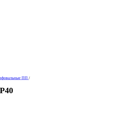
ифовальные ПП
/
/Р40