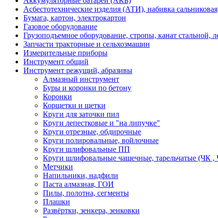
Аккумуляторные батареи (АКБ)
Асбестотехнические изделия (АТИ), набивка сальниковая
Бумага, картон, электрокартон
Газовое оборудование
Грузоподъемное оборудование, стропы, канат стальной, 
Запчасти тракторные и сельхозмашин
Измерительные приборы
Инструмент общий
Инструмент режущий, абразивы
Алмазный инструмент
Буры и коронки по бетону
Коронки
Корщетки и щетки
Круги для заточки пил
Круги лепестковые и "на липучке"
Круги отрезные, обдирочные
Круги полировальные, войлочные
Круги шлифовальные ПП
Круги шлифовальные чашечные, тарельчатые (ЧК , 
Метчики
Напильники, надфили
Паста алмазная, ГОИ
Пилы, полотна, сегменты
Плашки
Развёртки, зенкера, зенковки